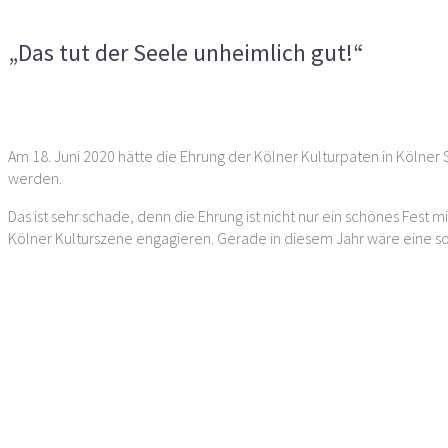
Kommentare deaktiviert
für „Das tut der Seele unheimlich 
„Das tut der Seele unheimlich gut!“
Vorheriger Artikel
Nächster Artikel
Am 18. Juni 2020 hätte die Ehrung der Kölner Kulturpaten in Kölner
werden.
Das ist sehr schade, denn die Ehrung ist nicht nur ein schönes Fest
Kölner Kulturszene engagieren. Gerade in diesem Jahr wäre eine s