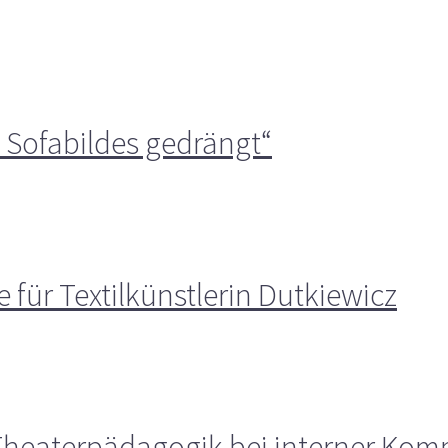
s Sofabildes gedrängt“
für Textilkünstlerin Dutkiewicz
Theaterpädagogik bei interner Ko