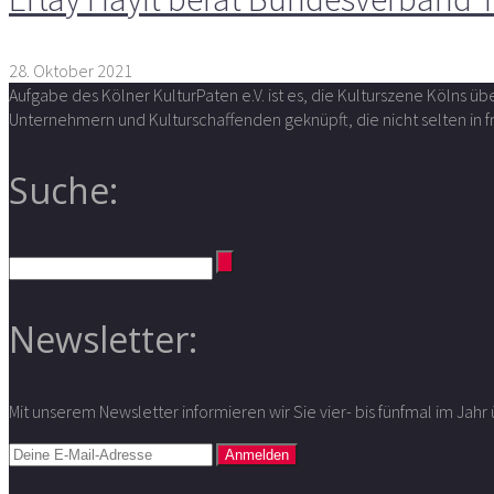
28. Oktober 2021
Aufgabe des Kölner KulturPaten e.V. ist es, die Kulturszene Kölns 
Unternehmern und Kulturschaffenden geknüpft, die nicht selten in
Suche:
Newsletter:
Mit unserem Newsletter informieren wir Sie vier- bis fünfmal im Jah