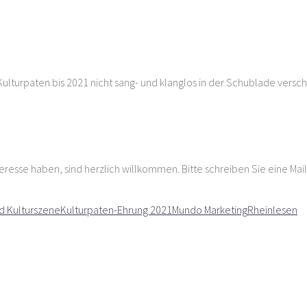
turpaten bis 2021 nicht sang- und klanglos in der Schublade versch
eresse haben, sind herzlich willkommen. Bitte schreiben Sie eine Mai
d Kulturszene
Kulturpaten-Ehrung 2021
Mundo Marketing
Rheinlesen