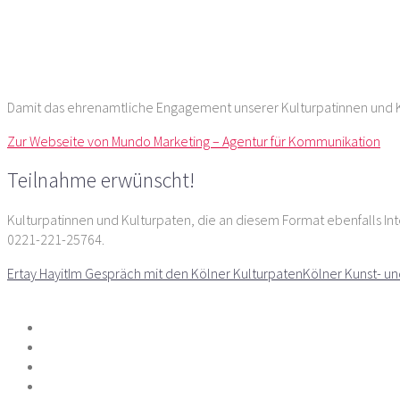
Damit das ehrenamtliche Engagement unserer Kulturpatinnen und Kul
Zur Webseite von Mundo Marketing – Agentur für Kommunikation
Teilnahme erwünscht!
Kulturpatinnen und Kulturpaten, die an diesem Format ebenfalls Int
0221-221-25764.
Ertay Hayit
Im Gespräch mit den Kölner Kulturpaten
Kölner Kunst- un
Teilen