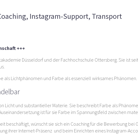
ann benötigt Coaching, Instagram-Support, Transport
oaching, Instagram-Support, Transport
enschaft +++
ademie Düsseldorf und der Fachhochschule Ottersberg. Sie ist seit über
us.
rbe als Lichtphänomen und Farbe als essenziell wirksames Phänomen.
ndelbar
 Licht und substantieller Materie. Sie beschreibt Farbe als Phänomen 
 Auseinandersetzung ist für sie Farbe im Spannungsfeld zwischen mate
eit beschäftigt, wünscht sie sich ein Coaching für die Bewerbung bei
ung ihrer Internet-Präsenz und beim Einrichten eines Instagram-Acco