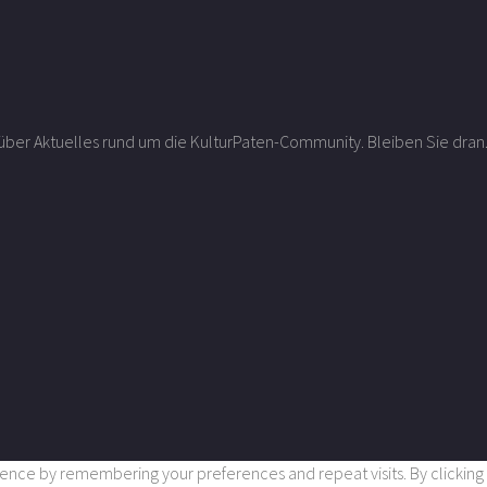
r über Aktuelles rund um die KulturPaten-Community. Bleiben Sie dran
nce by remembering your preferences and repeat visits. By clicking “