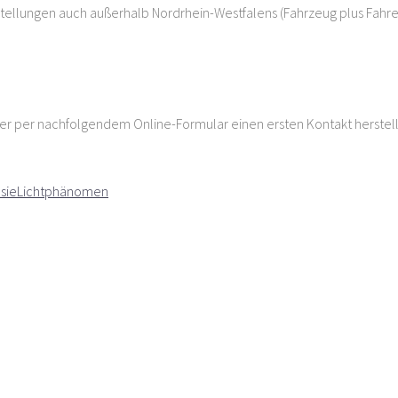
sstellungen auch außerhalb Nordrhein-Westfalens (Fahrzeug plus Fahre
der per nachfolgendem Online-Formular einen ersten Kontakt herstel
esie
Lichtphänomen