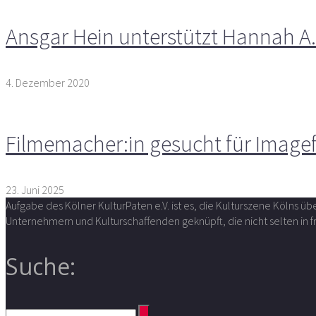
Ansgar Hein unterstützt Hannah 
4. Dezember 2020
Filmemacher:in gesucht für Image
23. Juni 2025
Aufgabe des Kölner KulturPaten e.V. ist es, die Kulturszene Kölns 
Unternehmern und Kulturschaffenden geknüpft, die nicht selten in
Suche: