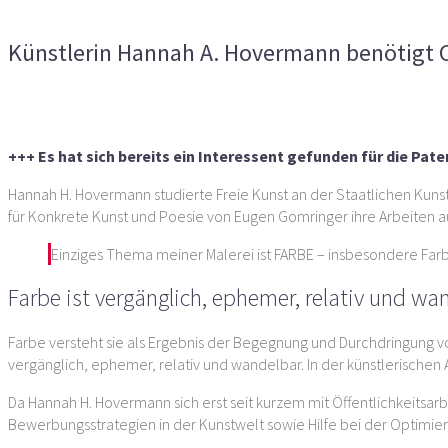
Kommentare deaktiviert
für Künstlerin Hannah A. Hoverm
Künstlerin Hannah A. Hovermann benötigt C
Vorheriger Artikel
Nächster Artikel
+++ Es hat sich bereits ein Interessent gefunden für die Pat
Hannah H. Hovermann studierte Freie Kunst an der Staatlichen Kunstak
für Konkrete Kunst und Poesie von Eugen Gomringer ihre Arbeiten a
Einziges Thema meiner Malerei ist FARBE – insbesondere Fa
Farbe ist vergänglich, ephemer, relativ und wa
Farbe versteht sie als Ergebnis der Begegnung und Durchdringung von
vergänglich, ephemer, relativ und wandelbar. In der künstlerischen
Da Hannah H. Hovermann sich erst seit kurzem mit Öffentlichkeitsarb
Bewerbungsstrategien in der Kunstwelt sowie Hilfe bei der Optimier