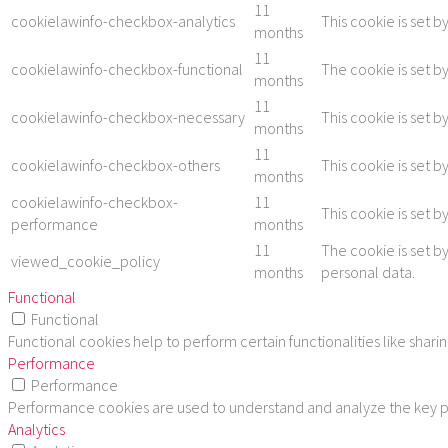
11
cookielawinfo-checkbox-analytics
This cookie is set b
months
11
cookielawinfo-checkbox-functional
The cookie is set b
months
11
cookielawinfo-checkbox-necessary
This cookie is set 
months
11
cookielawinfo-checkbox-others
This cookie is set 
months
cookielawinfo-checkbox-
11
This cookie is set 
performance
months
11
The cookie is set b
viewed_cookie_policy
months
personal data.
Functional
Functional
Functional cookies help to perform certain functionalities like shar
Performance
Performance
Performance cookies are used to understand and analyze the key per
Analytics