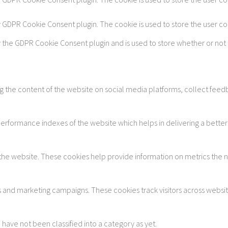
by GDPR Cookie Consent plugin. The cookie is used to store the user c
y the GDPR Cookie Consent plugin and is used to store whether or not 
ing the content of the website on social media platforms, collect feedb
formance indexes of the website which helps in delivering a better u
 the website. These cookies help provide information on metrics the num
s and marketing campaigns. These cookies track visitors across websi
ave not been classified into a category as yet.