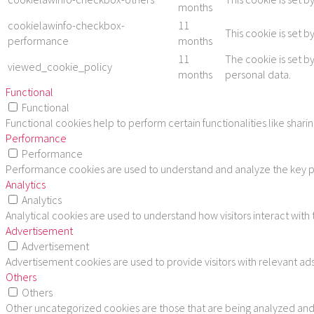
months
cookielawinfo-checkbox-
11
This cookie is set 
performance
months
11
The cookie is set b
viewed_cookie_policy
months
personal data.
Functional
Functional
Functional cookies help to perform certain functionalities like shar
Performance
Performance
Performance cookies are used to understand and analyze the key per
Analytics
Analytics
Analytical cookies are used to understand how visitors interact with
Advertisement
Advertisement
Advertisement cookies are used to provide visitors with relevant ad
Others
Others
Other uncategorized cookies are those that are being analyzed and h