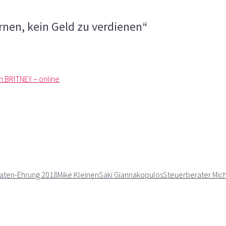
urpaten: „Lernen, kein Geld zu verdienen“
nen, kein Geld zu verdienen“
m BRITNEY – online
paten-Ehrung 2018
Mike Kleinen
Saki Giannakopulos
Steuerberater Mich