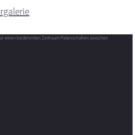
rgalerie
n für einen bestimmten Zeitraum Patenschaften zwischen
.