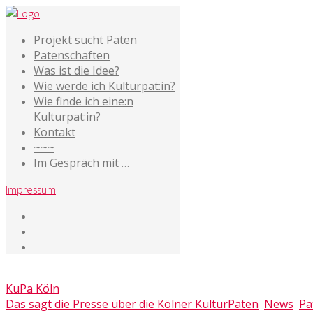
Projekt sucht Paten
Patenschaften
Was ist die Idee?
Wie werde ich Kulturpat:in?
Wie finde ich eine:n
Kulturpat:in?
Kontakt
~~~
Im Gespräch mit …
Impressum
14. Juni 2018
KuPa Köln
Das sagt die Presse über die Kölner KulturPaten
,
News
,
Pa