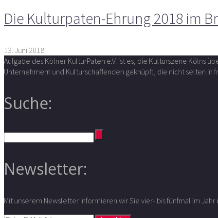
Die Kulturpaten-Ehrung 2018 im Br
13. Juni 2018
Aufgabe des Kölner KulturPaten e.V. ist es, die Kulturszene Kölns 
Unternehmern und Kulturschaffenden geknüpft, die nicht selten in
Suche:
Newsletter:
Mit unserem Newsletter informieren wir Sie vier- bis fünfmal im Jah