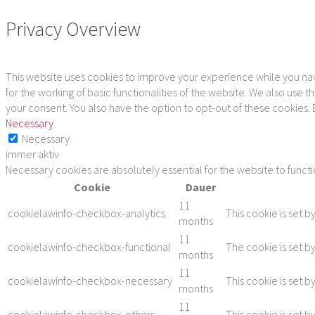
Privacy Overview
This website uses cookies to improve your experience while you navi
for the working of basic functionalities of the website. We also use
your consent. You also have the option to opt-out of these cookies.
Necessary
Necessary
immer aktiv
Necessary cookies are absolutely essential for the website to funct
Cookie
Dauer
11
cookielawinfo-checkbox-analytics
This cookie is set b
months
11
cookielawinfo-checkbox-functional
The cookie is set b
months
11
cookielawinfo-checkbox-necessary
This cookie is set 
months
11
cookielawinfo-checkbox-others
This cookie is set 