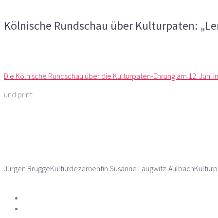
Kommentare deaktiviert
für Kölnische Rundschau über Kult
Kölnische Rundschau über Kulturpaten: „Ler
Vorheriger Artikel
Nächster Artikel
Die Kölnische Rundschau über die Kulturpaten-Ehrung am 12. Juni i
und print:
Jürgen Brügge
Kulturdezernentin Susanne Laugwitz-Aulbach
Kultur
Teilen