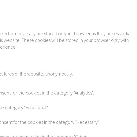
ized as necessary are stored on your browser as they are essential
is website. These cookies will be stored in your browser only with
perience.
features of the website, anonymously.
sent for the cookies in the category "Analytics".
he category "Functional".
onsent for the cookies in the category "Necessary".
nsent for the cookies in the category "Other.