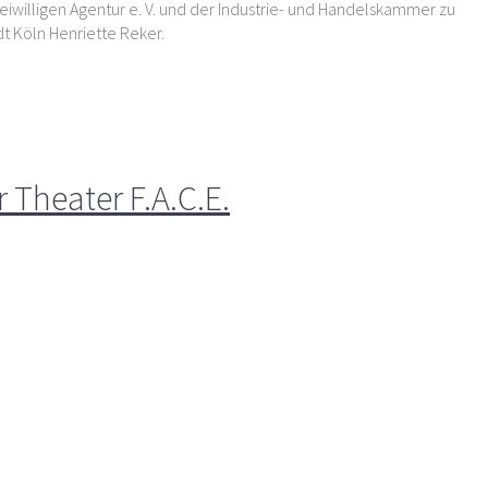
reiwilligen Agentur e. V. und der Industrie- und Handelskammer zu
dt Köln Henriette Reker.
 Theater F.A.C.E.