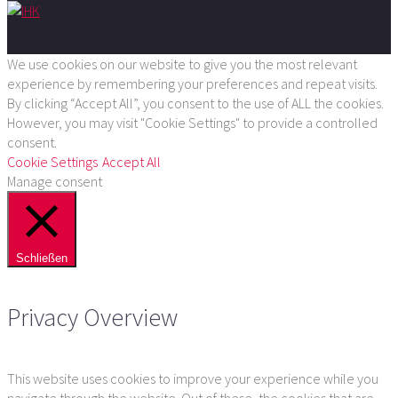
We use cookies on our website to give you the most relevant
experience by remembering your preferences and repeat visits.
By clicking “Accept All”, you consent to the use of ALL the cookies.
However, you may visit "Cookie Settings" to provide a controlled
consent.
Cookie Settings
Accept All
Manage consent
Schließen
Privacy Overview
This website uses cookies to improve your experience while you
navigate through the website. Out of these, the cookies that are