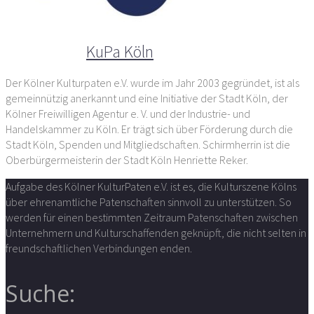
Der Autor
KuPa Köln
Der Kölner Kulturpaten e.V. wurde im Jahr 2003 gegründet, ist als
gemeinnützig anerkannt und eine Initiative der Stadt Köln, der
Kölner Freiwilligen Agentur e. V. und der Industrie- und
Handelskammer zu Köln. Er trägt sich über Förderung durch die
Stadt Köln, Spenden und Mitgliedschaften. Schirmherrin ist die
Oberbürgermeisterin der Stadt Köln Henriette Reker.
Aufgabe des Kölner KulturPaten e.V. ist es, die Kulturszene Kölns
über ehrenamtliche Patenschaften sinnvoll zu unterstützen. So
werden für einen bestimmten Zeitraum Patenschaften zwischen
Unternehmern und Kulturschaffenden geknüpft, die nicht selten in
freundschaftlichen Verbindungen enden.
Suche: