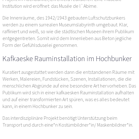
Institution wird eröffnet: das Musée de l`Abime.
Die Innenräume, des 1942/1943 gebauten Luftschutzbunkers
werden zu einem surrealen Museumslabyrinth umgebaut. Klar,
raffiniert und weiß, so wie die städtischen Museen ihrem Publikum
entgegentreten. Somit wird dem Innenleben aus Beton jegliche
Form der Gefühlsduselei genommen.
Kafkaeske Rauminstallation im Hochbunker
Kuratiert ausgestattet werden dann die entstandenen Räume mit
Werken, Malereien, Fundstücken, Szenen, Installationen, die die
menschlichen Abgründe auf eine besondere Art hervorheben. Das
Publikum wird sich in einer kafkaesken Rauminstallation aufhalten
und auf einer transformierten Art spüren, was es alles bedeutet
kann, in einem Hochbunker zu sein.
Das interdisziplinäre Projekt benötigt Unterstützung beim
Transport und durch eine*n Kostümbildner*in/ Maskenbildner*in.