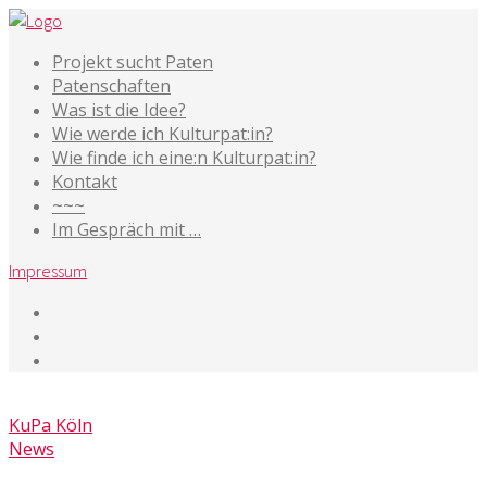
Projekt sucht Paten
Patenschaften
Was ist die Idee?
Wie werde ich Kulturpat:in?
Wie finde ich eine:n Kulturpat:in?
Kontakt
~~~
Im Gespräch mit …
Impressum
1. Juni 2016
KuPa Köln
News
Kommentare deaktiviert
für SCHACHTEN+ACKERN