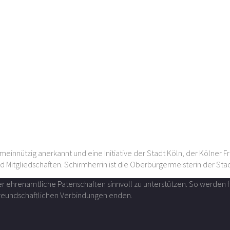
meinnützig anerkannt und eine Initiative der Stadt Köln, der Kölner F
d Mitgliedschaften. Schirmherrin ist die Oberbürgermeisterin der Sta
über ehrenamtliche Patenschaften sinnvoll zu unterstützen. So werde
 freundschaftlichen Verbindungen enden.