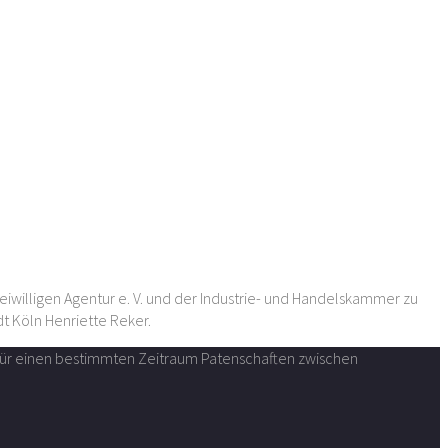
reiwilligen Agentur e. V. und der Industrie- und Handelskammer zu
dt Köln Henriette Reker.
n für einen bestimmten Zeitraum Patenschaften zwischen