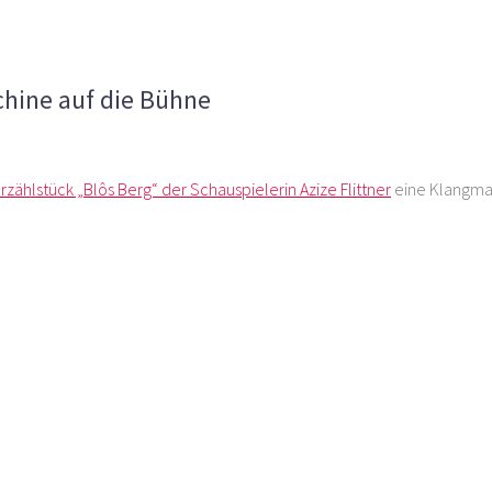
ttner Klangmaschine auf die Bühne
chine auf die Bühne
zählstück „Blôs Berg“ der Schauspielerin Azize Flittner
eine Klangmas