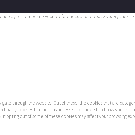
nce by remembering your preferences and repeat visits. By clicking “
gate through the website. Out of these, the cookies that are categor
 third-party cookies that help us analyze and understand how you use th
 But opting out of some of these cookies may affect your browsing ex