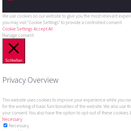
We use cookies on our website to give you the most relevant experie
you may visit "Cookie Settings" to provide a controlled consent.
Cookie Settings
Accept All
Manage consent
Schließen
Privacy Overview
This website uses cookies to improve your experience while you navi
for the working of basic functionalities of the website. We also use
your consent. You also have the option to opt-out of these cookies.
Necessary
Necessary