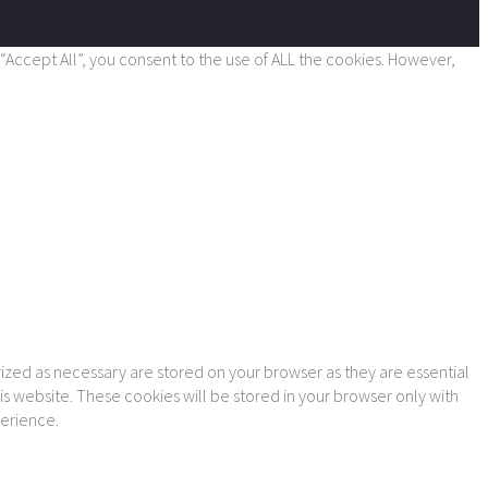
Accept All”, you consent to the use of ALL the cookies. However,
ized as necessary are stored on your browser as they are essential
is website. These cookies will be stored in your browser only with
perience.