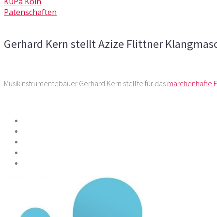
KuPa Köln
Patenschaften
Kommentare deaktiviert
für Gerhard Kern stellt Azize Fli
Gerhard Kern stellt Azize Flittner Klangmas
Vorheriger Artikel
Nächster Artikel
Musikinstrumentebauer Gerhard Kern stellte für das
märchenhafte Er
Teilen