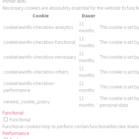
immer aktiv
Necessary cookies are absolutely essential for the website to funct
Cookie
Dauer
11
cookielawinfo-checkbox-analytics
This cookie is set b
months
11
cookielawinfo-checkbox-functional
The cookie is set b
months
11
cookielawinfo-checkbox-necessary
This cookie is set 
months
11
cookielawinfo-checkbox-others
This cookie is set 
months
cookielawinfo-checkbox-
11
This cookie is set 
performance
months
11
The cookie is set b
viewed_cookie_policy
months
personal data.
Functional
Functional
Functional cookies help to perform certain functionalities like shar
Performance