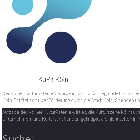
Der Autor
KuPa Köln
Der Kölner Kulturpaten e.V. wurde im Jahr 2003 gegründet, ist als ge
Köln. Er trägt sich über Förderung durch die Stadt Köln, Spenden un
Aufgabe des Kölner KulturPaten e.V. ist es, die Kulturszene Kölns 
Unternehmern und Kulturschaffenden geknüpft, die nicht selten in
Suche: