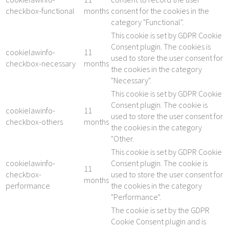
checkbox-functional
months
consent for the cookies in the
category "Functional".
This cookie is set by GDPR Cookie
Consent plugin. The cookies is
cookielawinfo-
11
used to store the user consent for
checkbox-necessary
months
the cookies in the category
"Necessary".
This cookie is set by GDPR Cookie
Consent plugin. The cookie is
cookielawinfo-
11
used to store the user consent for
checkbox-others
months
the cookies in the category
"Other.
This cookie is set by GDPR Cookie
cookielawinfo-
Consent plugin. The cookie is
11
checkbox-
used to store the user consent for
months
performance
the cookies in the category
"Performance".
The cookie is set by the GDPR
Cookie Consent plugin and is