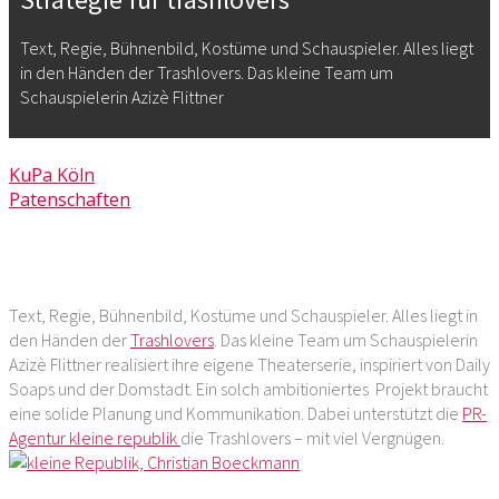
Text, Regie, Bühnenbild, Kostüme und Schauspieler. Alles liegt
in den Händen der Trashlovers. Das kleine Team um
Schauspielerin Azizè Flittner
10. Januar 2014
KuPa Köln
Patenschaften
Kommentare deaktiviert
für kleine republik plant
Kommunikations-Strategie für trashlovers
Vorheriger Artikel
Nächster Artikel
Text, Regie, Bühnenbild, Kostüme und Schauspieler. Alles liegt in
den Händen der
Trashlovers
. Das kleine Team um Schauspielerin
Azizè Flittner realisiert ihre eigene Theaterserie, inspiriert von Daily
Soaps und der Domstadt. Ein solch ambitioniertes Projekt braucht
eine solide Planung und Kommunikation. Dabei unterstützt die
PR-
Agentur kleine republik
die Trashlovers – mit viel Vergnügen.