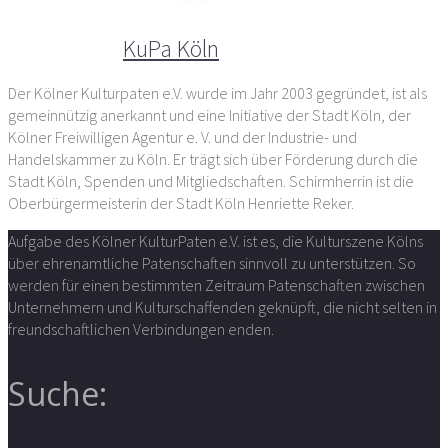
Der Autor
KuPa Köln
Der Kölner Kulturpaten e.V. wurde im Jahr 2003 gegründet, ist als
gemeinnützig anerkannt und eine Initiative der Stadt Köln, der
Kölner Freiwilligen Agentur e. V. und der Industrie- und
Handelskammer zu Köln. Er trägt sich über Förderung durch die
Stadt Köln, Spenden und Mitgliedschaften. Schirmherrin ist die
Oberbürgermeisterin der Stadt Köln Henriette Reker.
Aufgabe des Kölner KulturPaten e.V. ist es, die Kulturszene Kölns
über ehrenamtliche Patenschaften sinnvoll zu unterstützen. So
werden für einen bestimmten Zeitraum Patenschaften zwischen
Unternehmern und Kulturschaffenden geknüpft, die nicht selten in
freundschaftlichen Verbindungen enden.
Suche: