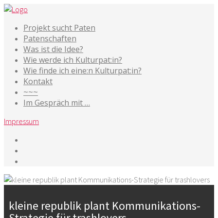
Projekt sucht Paten
Patenschaften
Was ist die Idee?
Wie werde ich Kulturpat:in?
Wie finde ich eine:n Kulturpat:in?
Kontakt
~~~
Im Gespräch mit …
Impressum
kleine republik plant Kommunikations-
Strategie für trashlovers