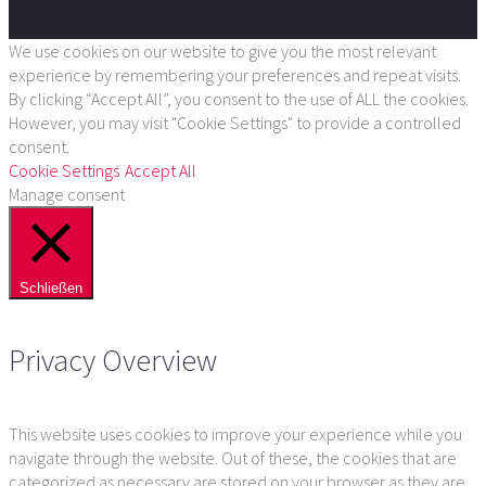
We use cookies on our website to give you the most relevant
experience by remembering your preferences and repeat visits.
By clicking “Accept All”, you consent to the use of ALL the cookies.
However, you may visit "Cookie Settings" to provide a controlled
consent.
Cookie Settings
Accept All
Manage consent
Schließen
Privacy Overview
This website uses cookies to improve your experience while you
navigate through the website. Out of these, the cookies that are
categorized as necessary are stored on your browser as they are