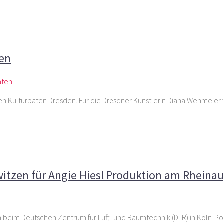
öln nach Dresden
den
 den Kulturpaten Dresden. Für die Dresdner Künstlerin Diana Wehmei
techniker schwitzen für Angie Hiesl Produktion am Rheina
itzen für Angie Hiesl Produktion am Rheina
eim Deutschen Zentrum für Luft- und Raumtechnik (DLR) in Köln-Porz.