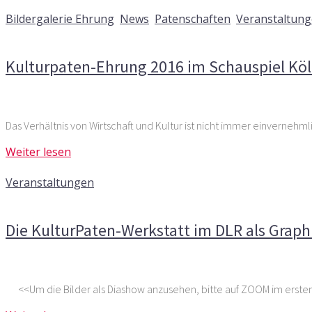
12. Juli 2016
Bildergalerie Ehrung
,
News
,
Patenschaften
,
Veranstaltun
Kommentare deaktiviert
für Kulturpaten-Ehrung 2016 im Sc
Kulturpaten-Ehrung 2016 im Schauspiel Köln
Das Verhältnis von Wirtschaft und Kultur ist nicht immer einvernehml
Weiter lesen
26. Januar 2016
Veranstaltungen
Kommentare deaktiviert
für Die KulturPaten-Werkstatt im 
Die KulturPaten-Werkstatt im DLR als Graph
<<Um die Bilder als Diashow anzusehen, bitte auf ZOOM im ersten B