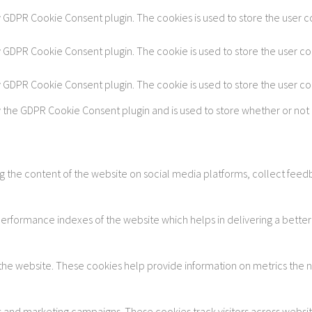
by GDPR Cookie Consent plugin. The cookies is used to store the user c
by GDPR Cookie Consent plugin. The cookie is used to store the user co
by GDPR Cookie Consent plugin. The cookie is used to store the user c
y the GDPR Cookie Consent plugin and is used to store whether or not 
ing the content of the website on social media platforms, collect feedb
formance indexes of the website which helps in delivering a better u
 the website. These cookies help provide information on metrics the num
s and marketing campaigns. These cookies track visitors across websi