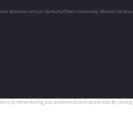
r über Aktuelles rund um die KulturPaten-Community. Bleiben Sie dran
nce by remembering your preferences and repeat visits. By clicking “