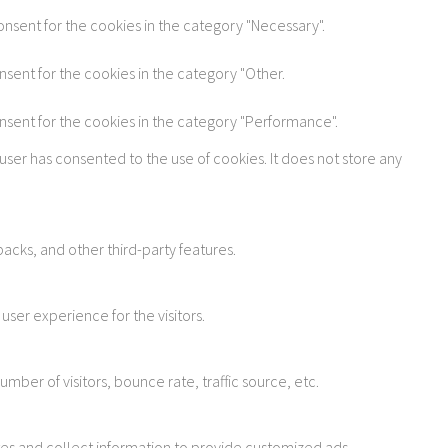
onsent for the cookies in the category "Necessary".
nsent for the cookies in the category "Other.
onsent for the cookies in the category "Performance".
user has consented to the use of cookies. It does not store any
acks, and other third-party features.
ser experience for the visitors.
ber of visitors, bounce rate, traffic source, etc.
tes and collect information to provide customized ads.