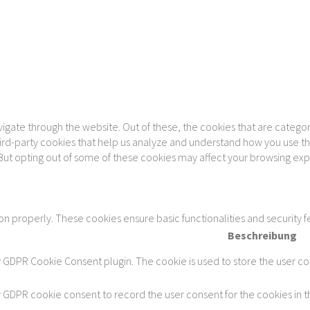
gate through the website. Out of these, the cookies that are categor
 third-party cookies that help us analyze and understand how you use th
 But opting out of some of these cookies may affect your browsing ex
ion properly. These cookies ensure basic functionalities and security 
Beschreibung
y GDPR Cookie Consent plugin. The cookie is used to store the user con
y GDPR cookie consent to record the user consent for the cookies in t