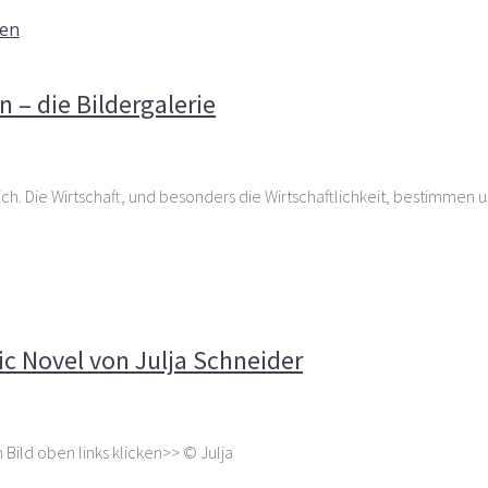
gen
hauspiel Köln – die Bildergalerie
 – die Bildergalerie
ich. Die Wirtschaft, und besonders die Wirtschaftlichkeit, bestimmen 
DLR als Graphic Novel von Julja Schneider
ic Novel von Julja Schneider
ild oben links klicken>> © Julja