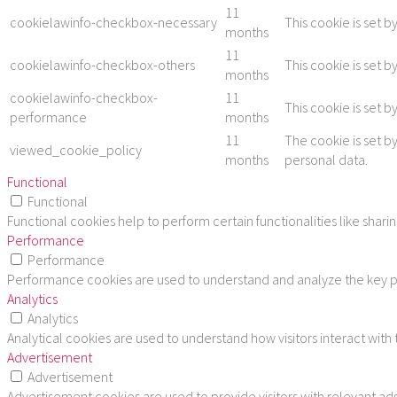
11
cookielawinfo-checkbox-necessary
This cookie is set 
months
11
cookielawinfo-checkbox-others
This cookie is set 
months
cookielawinfo-checkbox-
11
This cookie is set 
performance
months
11
The cookie is set b
viewed_cookie_policy
months
personal data.
Functional
Functional
Functional cookies help to perform certain functionalities like shar
Performance
Performance
Performance cookies are used to understand and analyze the key per
Analytics
Analytics
Analytical cookies are used to understand how visitors interact with
Advertisement
Advertisement
Advertisement cookies are used to provide visitors with relevant ad