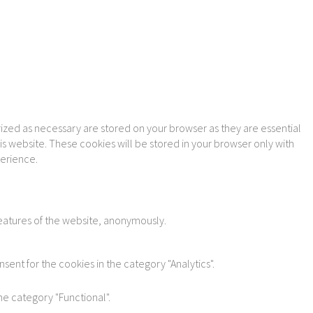
ized as necessary are stored on your browser as they are essential
is website. These cookies will be stored in your browser only with
perience.
features of the website, anonymously.
sent for the cookies in the category "Analytics".
he category "Functional".