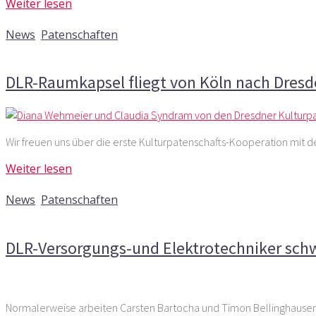
Weiter lesen
16. September 2015
News
,
Patenschaften
Kommentare deaktiviert
für DLR-Raumkapsel fliegt von K
DLR-Raumkapsel fliegt von Köln nach Dres
Wir freuen uns über die erste Kulturpatenschafts-Kooperation mit
Weiter lesen
2. Juli 2015
News
,
Patenschaften
Kommentare deaktiviert
für DLR-Versorgungs-und Elektro
DLR-Versorgungs-und Elektrotechniker schw
Normalerweise arbeiten Carsten Bartocha und Timon Bellinghausen b