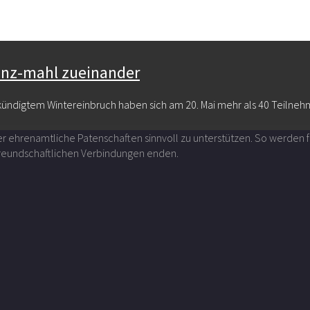
unz-mahl zueinander
digtem Wintereinbruch haben sich am 20. Mai mehr als 40 Teilnehm
über ehrenamtliche Patenschaften sinnvoll zu unterstützen. So werde
 freundschaftlichen Verbindungen enden.