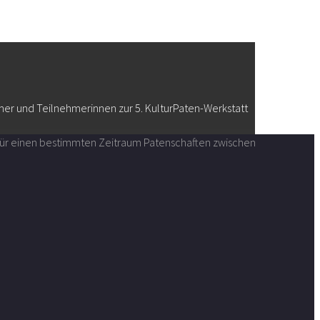
er und Teilnehmerinnen zur 5. KulturPaten-Werkstatt
n für einen bestimmten Zeitraum Patenschaften zwischen