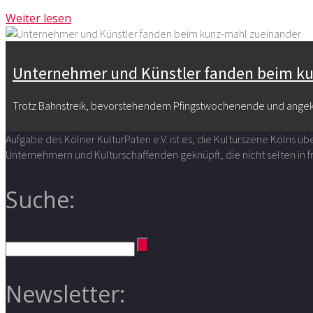
Weiter lesen
Unternehmer und Künstler fanden beim k
Trotz Bahnstreik, bevorstehendem Pfingstwochenende und angekün
Aufgabe des Kölner KulturPaten e.V. ist es, die Kulturszene Kölns 
Unternehmern und Kulturschaffenden geknüpft, die nicht selten in
Suche:
Newsletter: