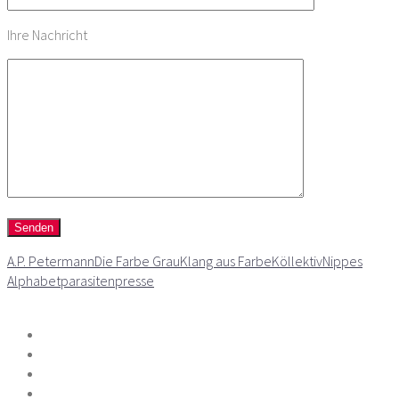
Ihre Nachricht
A.P. Petermann
Die Farbe Grau
Klang aus Farbe
Köllektiv
Nippes
Alphabet
parasitenpresse
Teilen