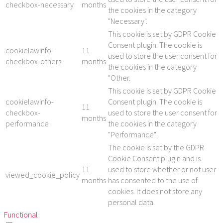
checkbox-necessary
months
the cookies in the category
"Necessary".
This cookie is set by GDPR Cookie
Consent plugin. The cookie is
cookielawinfo-
11
used to store the user consent for
checkbox-others
months
the cookies in the category
"Other.
This cookie is set by GDPR Cookie
cookielawinfo-
Consent plugin. The cookie is
11
checkbox-
used to store the user consent for
months
performance
the cookies in the category
"Performance".
The cookie is set by the GDPR
Cookie Consent plugin and is
11
used to store whether or not user
viewed_cookie_policy
months
has consented to the use of
cookies. It does not store any
personal data.
Functional