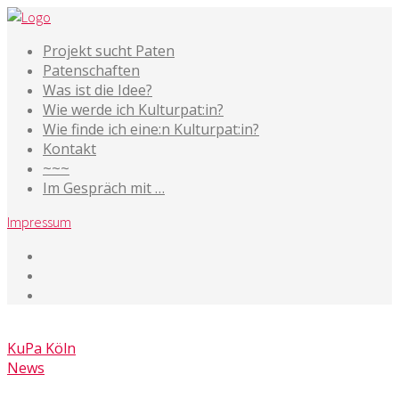
Projekt sucht Paten
Patenschaften
Was ist die Idee?
Wie werde ich Kulturpat:in?
Wie finde ich eine:n Kulturpat:in?
Kontakt
~~~
Im Gespräch mit …
Impressum
29. August 2023
KuPa Köln
News
Kommentare deaktiviert
für Cross-Genre-Buch zum