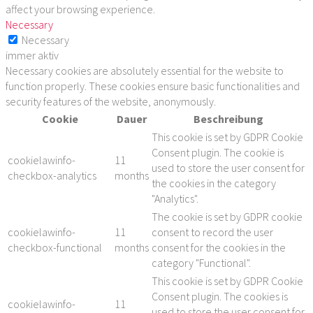
affect your browsing experience.
Necessary
Necessary
immer aktiv
Necessary cookies are absolutely essential for the website to
function properly. These cookies ensure basic functionalities and
security features of the website, anonymously.
Cookie
Dauer
Beschreibung
This cookie is set by GDPR Cookie
Consent plugin. The cookie is
cookielawinfo-
11
used to store the user consent for
checkbox-analytics
months
the cookies in the category
"Analytics".
The cookie is set by GDPR cookie
cookielawinfo-
11
consent to record the user
checkbox-functional
months
consent for the cookies in the
category "Functional".
This cookie is set by GDPR Cookie
Consent plugin. The cookies is
cookielawinfo-
11
used to store the user consent for