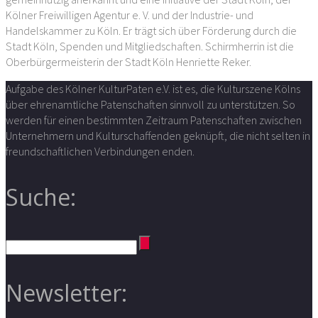
Kölner Freiwilligen Agentur e. V. und der Industrie- und
Handelskammer zu Köln. Er trägt sich über Förderung durch die
Stadt Köln, Spenden und Mitgliedschaften. Schirmherrin ist die
Oberbürgermeisterin der Stadt Köln Henriette Reker.
Aufgabe des Kölner KulturPaten e.V. ist es, die Kulturszene Kölns
über ehrenamtliche Patenschaften sinnvoll zu unterstützen. So
werden für einen bestimmten Zeitraum Patenschaften zwischen
Unternehmern und Kulturschaffenden geknüpft, die nicht selten in
freundschaftlichen Verbindungen enden.
Suche:
Newsletter: