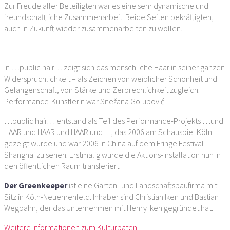
Zur Freude aller Beteiligten war es eine sehr dynamische und
freundschaftliche Zusammenarbeit. Beide Seiten bekräftigten,
auch in Zukunft wieder zusammenarbeiten zu wollen.
In …public hair… zeigt sich das menschliche Haar in seiner ganzen
Widersprüchlichkeit – als Zeichen von weiblicher Schönheit und
Gefangenschaft, von Stärke und Zerbrechlichkeit zugleich.
Performance-Künstlerin war Snežana Golubović.
…public hair… entstand als Teil des Performance-Projekts …und
HAAR und HAAR und HAAR und…, das 2006 am Schauspiel Köln
gezeigt wurde und war 2006 in China auf dem Fringe Festival
Shanghai zu sehen. Erstmalig wurde die Aktions-Installation nun in
den öffentlichen Raum transferiert.
Der Greenkeeper
ist eine Garten- und Landschaftsbaufirma mit
Sitz in Köln-Neuehrenfeld. Inhaber sind Christian Iken und Bastian
Wegbahn, der das Unternehmen mit Henry Iken gegründet hat.
Weitere Informationen zum Kulturpaten