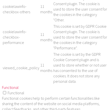
Consent plugin. The cookie is
cookielawinfo-
11
used to store the user consent for
checkbox-others
months
the cookies in the category
"Other.
This cookie is set by GDPR Cookie
cookielawinfo-
Consent plugin. The cookie is
11
checkbox-
used to store the user consent for
months
performance
the cookies in the category
"Performance".
The cookie is set by the GDPR
Cookie Consent plugin and is
11
used to store whether or not user
viewed_cookie_policy
months
has consented to the use of
cookies. It does not store any
personal data.
Functional
Functional
Functional cookies help to perform certain functionalities like
sharing the content of the website on social media platforms,
collect feedbacks, and other third-party features.