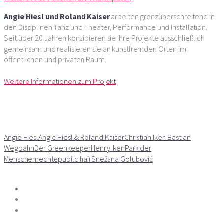
Angie Hiesl und Roland Kaiser
arbeiten grenzüberschreitend in
den Disziplinen Tanz und Theater, Performance und Installation.
Seit über 20 Jahren konzipieren sie ihre Projekte ausschließlich
gemeinsam und realisieren sie an kunstfremden Orten im
öffentlichen und privaten Raum.
Weitere Informationen zum Projekt
Angie Hiesl
Angie Hiesl & Roland Kaiser
Christian Iken Bastian
Wegbahn
Der Greenkeeper
Henry Iken
Park der
Menschenrechte
pubilc hair
Snežana Golubović
Teilen