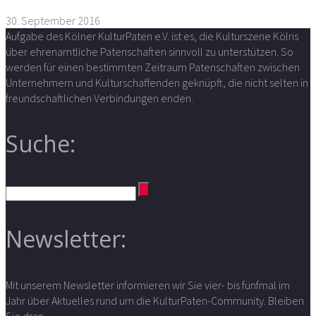
30. September 2016
Aufgabe des Kölner KulturPaten e.V. ist es, die Kulturszene Kölns
über ehrenamtliche Patenschaften sinnvoll zu unterstützen. So
werden für einen bestimmten Zeitraum Patenschaften zwischen
Unternehmern und Kulturschaffenden geknüpft, die nicht selten in
freundschaftlichen Verbindungen enden.
Suche:
Newsletter:
Mit unserem Newsletter informieren wir Sie vier- bis fünfmal im
Jahr über Aktuelles rund um die KulturPaten-Community. Bleiben
Sie dran.