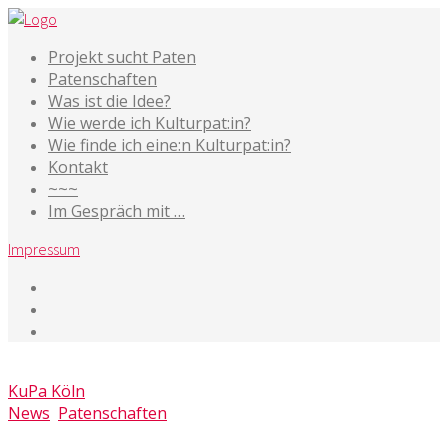
Projekt sucht Paten
Patenschaften
Was ist die Idee?
Wie werde ich Kulturpat:in?
Wie finde ich eine:n Kulturpat:in?
Kontakt
~~~
Im Gespräch mit …
Impressum
28. September 2023
KuPa Köln
News
,
Patenschaften
Kommentare deaktiviert
für Der Greenkeeper