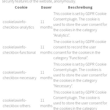
security features of the website, anonymously.
Cookie
Dauer
Beschreibung
This cookie is set by GDPR Cookie
Consent plugin. The cookie is
cookielawinfo-
11
used to store the user consent for
checkbox-analytics
months
the cookies in the category
"Analytics".
The cookie is set by GDPR cookie
cookielawinfo-
11
consent to record the user
checkbox-functional
months
consent for the cookies in the
category "Functional".
This cookie is set by GDPR Cookie
Consent plugin. The cookies is
cookielawinfo-
11
used to store the user consent for
checkbox-necessary
months
the cookies in the category
"Necessary".
This cookie is set by GDPR Cookie
Consent plugin. The cookie is
cookielawinfo-
11
used to store the user consent for
checkbox-others
months
the cookies in the category