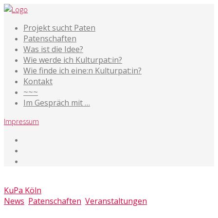
Projekt sucht Paten
Patenschaften
Was ist die Idee?
Wie werde ich Kulturpat:in?
Wie finde ich eine:n Kulturpat:in?
Kontakt
~~~
Im Gespräch mit …
Impressum
27. Oktober 2015
KuPa Köln
News
,
Patenschaften
,
Veranstaltungen
Kommentare deaktiviert
für Full House beim Fundraising-