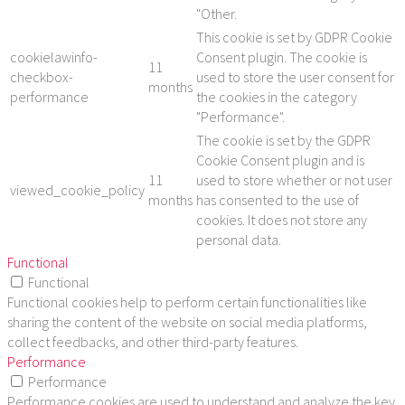
"Other.
This cookie is set by GDPR Cookie
cookielawinfo-
Consent plugin. The cookie is
11
checkbox-
used to store the user consent for
months
performance
the cookies in the category
"Performance".
The cookie is set by the GDPR
Cookie Consent plugin and is
11
used to store whether or not user
viewed_cookie_policy
months
has consented to the use of
cookies. It does not store any
personal data.
Functional
Functional
Functional cookies help to perform certain functionalities like
sharing the content of the website on social media platforms,
collect feedbacks, and other third-party features.
Performance
Performance
Performance cookies are used to understand and analyze the key