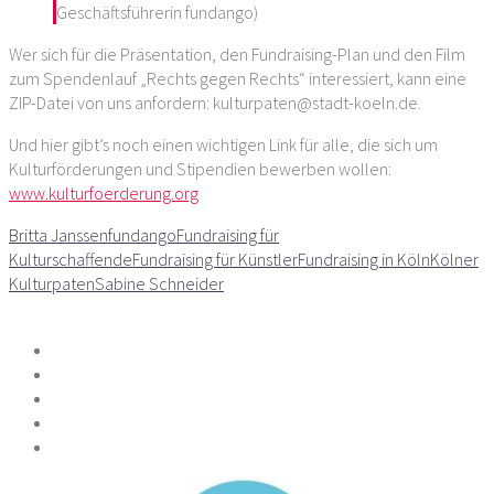
Geschäftsführerin fundango)
Wer sich für die Präsentation, den Fundraising-Plan und den Film
zum Spendenlauf „Rechts gegen Rechts“ interessiert, kann eine
ZIP-Datei von uns anfordern: kulturpaten@stadt-koeln.de.
Und hier gibt’s noch einen wichtigen Link für alle, die sich um
Kulturförderungen und Stipendien bewerben wollen:
www.kulturfoerderung.org
Britta Janssen
fundango
Fundraising für
Kulturschaffende
Fundraising für Künstler
Fundraising in Köln
Kölner
Kulturpaten
Sabine Schneider
Teilen