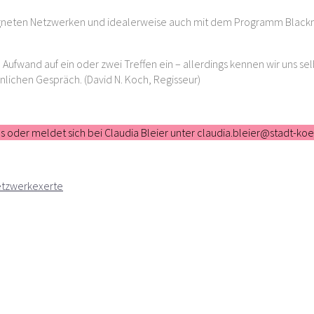
eigneten Netzwerken und idealerweise auch mit dem Programm Black
 Aufwand auf ein oder zwei Treffen ein – allerdings kennen wir uns sel
lichen Gespräch. (David N. Koch, Regisseur)
 aus oder meldet sich bei Claudia Bleier unter claudia.bleier@stadt-k
tzwerkexerte