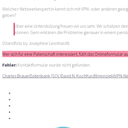
Welche:r Netzwerkexpert:in kennt sich mit VPN- oder anderen ge
geben?
Über eine Unterstützung freuen wir uns sehr. Wir schätzen den
können. Gern erklären die Probleme genauer in einem persön
(Standfoto by Josephine Leonhardt)
Wer sich für eine Patenschaft interessiert, füllt das Onlineformular
Fehler:
Kontaktformular wurde nicht gefunden.
Charles Brauer
Datenbank (SQL)
David N. Koch
Kurzfilmprojekt
VPN-Ne
Teilen