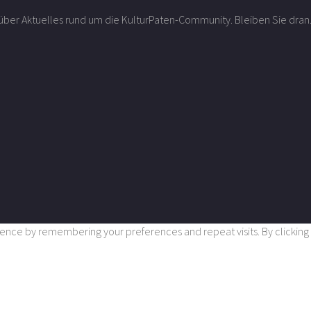
r über Aktuelles rund um die KulturPaten-Community. Bleiben Sie dran
nce by remembering your preferences and repeat visits. By clicking “