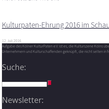
Kulturpaten-Ehrung 2016 im Schausp
12. Juli 2016
Aufgabe des Kölner KulturPaten e.V. ist es, die Kulturszene Kölns 
Unternehmern und Kulturschaffenden geknüpft, die nicht selten in
Suche:
Newsletter: