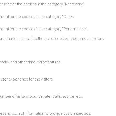
onsent for the cookies in the category "Necessary".
nsent for the cookies in the category "Other.
onsent for the cookies in the category "Performance".
user has consented to the use of cookies. It does not store any
acks, and other third-party features.
ser experience for the visitors.
ber of visitors, bounce rate, traffic source, etc.
tes and collect information to provide customized ads.