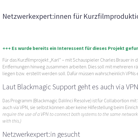
Kommentare deaktiviert
für Netzwerkexpert:innen für Kur
Netzwerkexpert:innen für Kurzfilmprodukti
Vorheriger Artikel
Nächster Artikel
+++ Es wurde bereits ein Interessent für dieses Projekt gef
Für das Kurzfilmprojekt „Karl“ – mit Schauspieler Charles Brauer i
Entfernungen hinweg zusammen arbeiten. Dies soll mit mehreren rä
liegen bzw. erstellt werden soll. Dafür müssen wahrscheinlich VPNs
Laut Blackmagic Support geht es auch via VP
Das Programm (Blackmagic DaVinci Resolve) ist für Collabortion m
auch via VPN, sie selbst können aber keine Hilfestellung beim Einr
require the use of a VPN to connect both systems to the same network 
with this.)
Netzwerkexpert:in gesucht