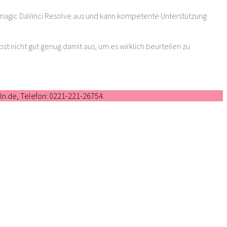
magic DaVinci Resolve aus und kann kompetente Unterstützung
bst nicht gut genug damit aus, um es wirklich beurteilen zu
oeln.de, Telefon: 0221-221-26754.