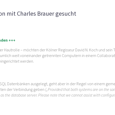
zfilmproduktion mit Charles Brauer gesucht
on mit Charles Brauer gesucht
unden +++
n der Hautrolle – möchten der Kölner Regisseur David N. Koch und se
umlich weit voneinander getrennten Computern in einem Collaborati
 eingerichtet werden.
N
it SQL Datenbänken ausgelegt, geht aber in der Regel von einem gem
ichten der Verbindung geben
(„Provided that both systems are on the sa
as the database server. Please note that we cannot assist with configur