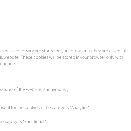
ized as necessary are stored on your browser as they are essential
is website. These cookies will be stored in your browser only with
perience.
features of the website, anonymously.
sent for the cookies in the category "Analytics".
he category "Functional".