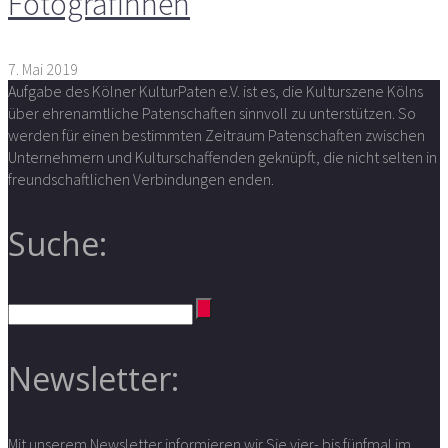
Fotografinnen
7. Mai 2019
Aufgabe des Kölner KulturPaten e.V. ist es, die Kulturszene Kölns
über ehrenamtliche Patenschaften sinnvoll zu unterstützen. So
werden für einen bestimmten Zeitraum Patenschaften zwischen
Unternehmern und Kulturschaffenden geknüpft, die nicht selten in
freundschaftlichen Verbindungen enden.
Suche:
Newsletter:
Mit unserem Newsletter informieren wir Sie vier- bis fünfmal im