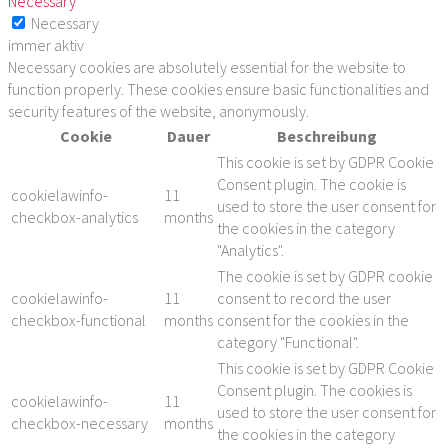
Necessary
Necessary
immer aktiv
Necessary cookies are absolutely essential for the website to
function properly. These cookies ensure basic functionalities and
security features of the website, anonymously.
Cookie
Dauer
Beschreibung
This cookie is set by GDPR Cookie
Consent plugin. The cookie is
cookielawinfo-
11
used to store the user consent for
checkbox-analytics
months
the cookies in the category
"Analytics".
The cookie is set by GDPR cookie
cookielawinfo-
11
consent to record the user
checkbox-functional
months
consent for the cookies in the
category "Functional".
This cookie is set by GDPR Cookie
Consent plugin. The cookies is
cookielawinfo-
11
used to store the user consent for
checkbox-necessary
months
the cookies in the category