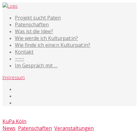
Projekt sucht Paten
Patenschaften
Was ist die Idee?
Wie werde ich Kulturpat:in?
Wie finde ich eine:n Kulturpat:in?
Kontakt
~~~
Im Gespräch mit …
Impressum
28. Juni 2019
KuPa Köln
News
,
Patenschaften
,
Veranstaltungen
Kommentare deaktiviert
für „Rechtstexte richtig lesen“ –