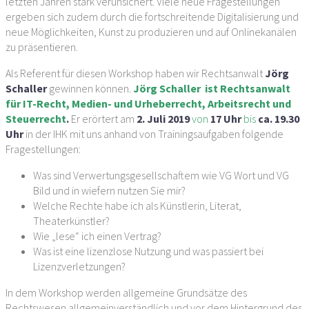
letzten Jahren stark verunsichert. Viele neue Fragestellungen
ergeben sich zudem durch die fortschreitende Digitalisierung und
neue Möglichkeiten, Kunst zu produzieren und auf Onlinekanälen
zu präsentieren.
Als Referent für diesen Workshop haben wir Rechtsanwalt
Jörg
Schaller
gewinnen können.
Jörg Schaller ist Rechtsanwalt
für IT-Recht, Medien- und Urheberrecht, Arbeitsrecht und
Steuerrecht
.
Er erörtert am
2. Juli 2019
von
17 Uhr
bis
ca. 19.30
Uhr
in der IHK mit uns anhand von Trainingsaufgaben folgende
Fragestellungen:
Was sind Verwertungsgesellschaftem wie VG Wort und VG
Bild und in wiefern nutzen Sie mir?
Welche Rechte habe ich als Künstlerin, Literat,
Theaterkünstler?
Wie „lese“ ich einen Vertrag?
Was ist eine lizenzlose Nutzung und was passiert bei
Lizenzverletzungen?
In dem Workshop werden allgemeine Grundsätze des
Rechtswesen allgemeinverständlich und vor dem Hintergrund des