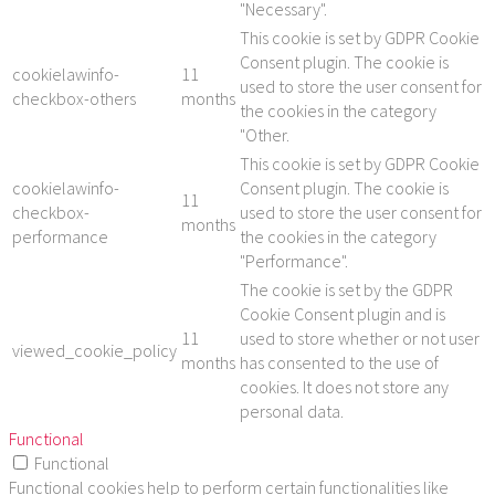
"Necessary".
This cookie is set by GDPR Cookie
Consent plugin. The cookie is
cookielawinfo-
11
used to store the user consent for
checkbox-others
months
the cookies in the category
"Other.
This cookie is set by GDPR Cookie
cookielawinfo-
Consent plugin. The cookie is
11
checkbox-
used to store the user consent for
months
performance
the cookies in the category
"Performance".
The cookie is set by the GDPR
Cookie Consent plugin and is
11
used to store whether or not user
viewed_cookie_policy
months
has consented to the use of
cookies. It does not store any
personal data.
Functional
Functional
Functional cookies help to perform certain functionalities like