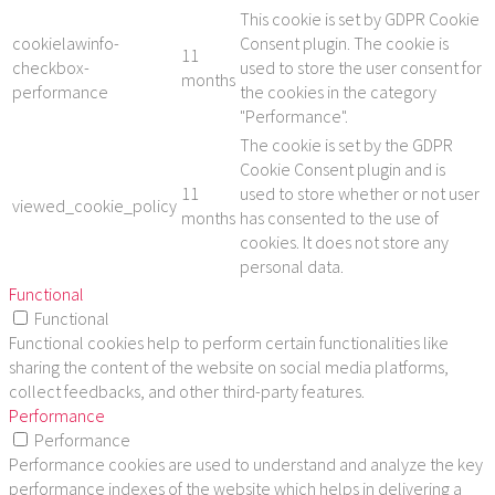
This cookie is set by GDPR Cookie
cookielawinfo-
Consent plugin. The cookie is
11
checkbox-
used to store the user consent for
months
performance
the cookies in the category
"Performance".
The cookie is set by the GDPR
Cookie Consent plugin and is
11
used to store whether or not user
viewed_cookie_policy
months
has consented to the use of
cookies. It does not store any
personal data.
Functional
Functional
Functional cookies help to perform certain functionalities like
sharing the content of the website on social media platforms,
collect feedbacks, and other third-party features.
Performance
Performance
Performance cookies are used to understand and analyze the key
performance indexes of the website which helps in delivering a