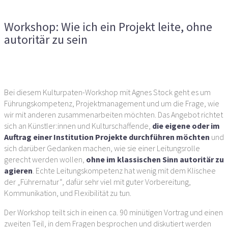
Projekt leite, ohne autoritär zu sein
Workshop: Wie ich ein Projekt leite, ohne
autoritär zu sein
Vorheriger Artikel
Nächster Artikel
Bei diesem Kulturpaten-Workshop mit Agnes Stock geht es um
Führungskompetenz, Projektmanagement und um die Frage, wie
wir mit anderen zusammenarbeiten möchten. Das Angebot richtet
sich an Künstler:innen und Kulturschaffende,
die eigene oder im
Auftrag einer Institution Projekte durchführen möchten
und
sich darüber Gedanken machen, wie sie einer Leitungsrolle
gerecht werden wollen,
ohne im klassischen Sinn autoritär zu
agieren
. Echte Leitungskompetenz hat wenig mit dem Klischee
der „Führernatur“, dafür sehr viel mit guter Vorbereitung,
Kommunikation, und Flexibilität zu tun.
Der Workshop teilt sich in einen ca. 90 minütigen Vortrag und einen
zweiten Teil, in dem Fragen besprochen und diskutiert werden