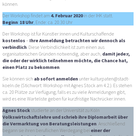
können.
Der Workshop findet am
4. Februar 2020
in der IHK statt.
Beginn
:
18 Uhr
, Ende: ca. 20.30 Uhr
Der Workshop ist für Künstler:innen und Kulturschaffende
kostenlos
–
Ihre Anmeldung betrachten wir dennoch als
verbindlich
. Diese Verbindlichkeit ist zum einen aus
organisatorischen Gründen notwendig, aber auch,
damit jede:r,
die oder der wirklich teilnehmen möchte, die Chance hat,
einen Platz zu bekommen
.
Sie können sich
ab sofort anmelden
unter kulturpaten@stadt-
koeln.de (Stichwort: Workshop mit Agnes Stock am 4.2.). Es stehen
ca. 20 Plätze zur Verfügung; falls es zu viele Anmeldungen gibt,
wird es eine Warteliste geben für kurzfristige Nachrücker:innen.
Agnes Stock
studierte an der Universität zu Köln
Volkswirtschaftslehre und schrieb ihre Diplomarbeit über
die Vermarktung von Beratungsleistungen
. Anschließend
begann sie ihren beruflichen Werdegang bei
einer der