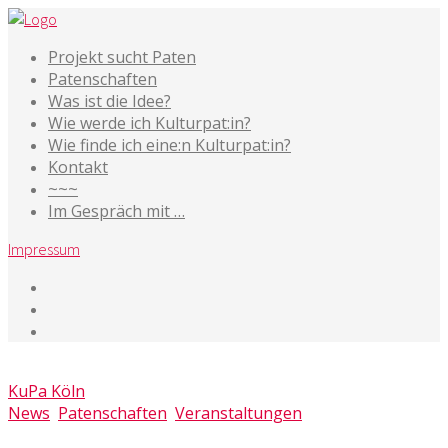
Projekt sucht Paten
Patenschaften
Was ist die Idee?
Wie werde ich Kulturpat:in?
Wie finde ich eine:n Kulturpat:in?
Kontakt
~~~
Im Gespräch mit …
Impressum
14. Januar 2020
KuPa Köln
News
,
Patenschaften
,
Veranstaltungen
Kommentare deaktiviert
für Workshop: Wie ich ein