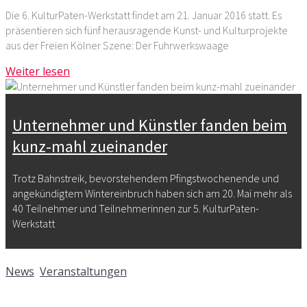
Die 6. KulturPaten-Werkstatt findet am 21. Januar 2016 statt. Es
präsentieren sich fünf herausragende Kunst- und Kulturprojekte
aus der Freien Kölner Szene: Der Fuhrwerkswaage
Weiter lesen
Unternehmer und Künstler fanden beim
kunz-mahl zueinander
Trotz Bahnstreik, bevorstehendem Pfingstwochenende und
angekündigtem Wintereinbruch haben sich am 20. Mai mehr als
40 Teilnehmer und Teilnehmerinnen zur 5. KulturPaten-
Werkstatt
12. März 2015
News
,
Veranstaltungen
Kommentare deaktiviert
für 5. KulturPaten-Werkstatt in
der Küche – nur noch Plätze auf der Nachrückerliste frei