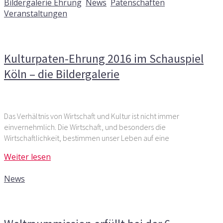
Bildergalerie Ehrung
,
News
,
Patenschaften
,
Veranstaltungen
Kommentare deaktiviert
für Kulturpaten-Ehrung 2016 im
Schauspiel Köln – die Bildergalerie
Kulturpaten-Ehrung 2016 im Schauspiel
Köln – die Bildergalerie
Das Verhältnis von Wirtschaft und Kultur ist nicht immer
einvernehmlich. Die Wirtschaft, und besonders die
Wirtschaftlichkeit, bestimmen unser Leben auf eine
Weiter lesen
22. Januar 2016
News
Kommentare deaktiviert
für Weltraummission erfüllt bei
der 6. KulturPaten-Werkstatt