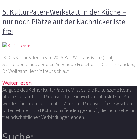
5. KulturPaten-Werkstatt in der Küche –
nur noch Plätze auf der Nachrückerliste
frei
>>Das KulturPaten-Team 2015 Ralf Witthaus (v.l.n.r.), Julja
Schneider, Claudia Bleier, Angelique Froitzheim, Dagmar Zanders,
Dr. Wolfgang Hennig freut sich auf
Weiter lesen
Aufgabe des Kölner KulturPaten e.V. ist es, die Kulturszene Kölns
über ehrenamtliche Patenschaften sinnvoll zu unterstützen. So
werden für einen bestimmten Zeitraum Patenschaften zwischen
Unternehmern und Kulturschaffenden geknüpft, die nicht selten in
freundschaftlichen Verbindungen enden.
Suche: