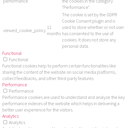
performance
the cookies in the category
"Performance".
The cookie is set by the GDPR
Cookie Consent plugin and is
11
used to store whether or not user
viewed_cookie_policy
months
has consented to the use of
cookies. It does not store any
personal data.
Functional
Functional
Functional cookies help to perform certain functionalities like
sharing the content of the website on social media platforms,
collect feedbacks, and other third-party features.
Performance
Performance
Performance cookies are used to understand and analyze the key
performance indexes of the website which helps in delivering a
better user experience for the visitors.
Analytics
Analytics