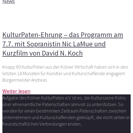
News
Kommentare deaktiviert
für KulturPaten-Ehrung – das
Programm am 7.7. mit Sopranistin Nic LaMue und
Kurzfilm von David N. Koch
KulturPaten-Ehrung – das Programm am
7.7. mit Sopranistin Nic LaMue und
Kurzfilm von David N. Koch
Knapp 60 KulturPaten aus der Kölner Wirtschaft haben sich in den
letzten 18 Monaten für Künstler und Kulturschaffende engagiert.
Bürgermeister Andreas
Weiter lesen
Aufgabe des Kölner KulturPaten e.V. ist es, die Kulturszene Kölns
über ehrenamtliche Patenschaften sinnvoll zu unterstützen. So
werden für einen bestimmten Zeitraum Patenschaften zwischen
Unternehmern und Kulturschaffenden geknüpft, die nicht selten in
freundschaftlichen Verbindungen enden.