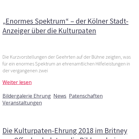
Kölner Stadt-Anzeiger über die Kulturpaten
„Enormes Spektrum“ – der Kölner Stadt-
Anzeiger über die Kulturpaten
Die Kurzvorstellungen der Geehrten auf der Bühne zeigten, was
für ein enormes Spektrum an ehrenamtlichen Hilfeleistungen in
der vergangenen zwei
Weiter lesen
13. Juni 2018
Bildergalerie Ehrung
,
News
,
Patenschaften
,
Veranstaltungen
Kommentare deaktiviert
für Die Kulturpaten-Ehrung
2018 im Britney am Offenbachplatz – die Bildergalerie
Die Kulturpaten-Ehrung 2018 im Britney