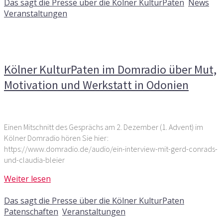
Das sagt die Presse über die Kölner KulturPaten
,
News
,
Veranstaltungen
Kommentare deaktiviert
für Kölner KulturPaten im
Domradio über Mut, Motivation und Werkstatt in
Odonien
Kölner KulturPaten im Domradio über Mut,
Motivation und Werkstatt in Odonien
Einen Mitschnitt des Gesprächs am 2. Dezember (1. Advent) im
Kölner Domradio hören Sie hier:
https://www.domradio.de/audio/ein-interview-mit-gerd-conrads-
und-claudia-bleier
Weiter lesen
19. Juni 2018
Das sagt die Presse über die Kölner KulturPaten
,
Patenschaften
,
Veranstaltungen
Kommentare deaktiviert
für „Enormes Spektrum“ – der