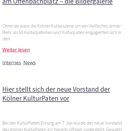
am Offenbachplatz – die Bildergalerie
Ohne sie wäre die Kölner Kulturszene um ein Vielfaches ärmer:
Mehr als 60 Kulturpatinnen und Kulturpaten engagierten sich in
den
Weiter lesen
21. Juli 2016
Internes
,
News
Kommentare deaktiviert
für Hier stellt sich der neue
Vorstand der Kölner KulturPaten vor
Hier stellt sich der neue Vorstand der
Kölner KulturPaten vor
Bei der KulturPaten-Ehrung am 7. Juli wurde der neue Vorstand
des Kölner KulturPaten e.V. bereits offiziell vorgestellt. Gewählt