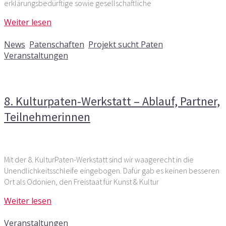
erklärungsbedürftige sowie gesellschaftliche
Weiter lesen
5. Dezember 2018
News
,
Patenschaften
,
Projekt sucht Paten
,
Veranstaltungen
Kommentare deaktiviert
für 8. Kulturpaten-Werkstatt –
Ablauf, Partner, Teilnehmerinnen
8. Kulturpaten-Werkstatt – Ablauf, Partner,
Teilnehmerinnen
Mit der 8. KulturPaten-Werkstatt sind wir waagerecht in die
Unendlichkeitsschleife eingebogen. Dafür gab es keinen besseren
Ort als Odonien, den Freistaat für Kunst & Kultur
Weiter lesen
26. Januar 2016
Veranstaltungen