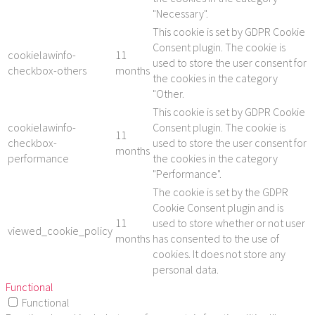
"Necessary".
This cookie is set by GDPR Cookie
Consent plugin. The cookie is
cookielawinfo-
11
used to store the user consent for
checkbox-others
months
the cookies in the category
"Other.
This cookie is set by GDPR Cookie
cookielawinfo-
Consent plugin. The cookie is
11
checkbox-
used to store the user consent for
months
performance
the cookies in the category
"Performance".
The cookie is set by the GDPR
Cookie Consent plugin and is
11
used to store whether or not user
viewed_cookie_policy
months
has consented to the use of
cookies. It does not store any
personal data.
Functional
Functional