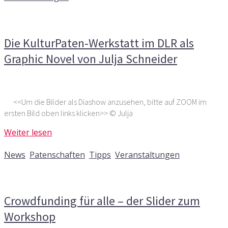
Kommentare deaktiviert
für Die KulturPaten-Werkstatt
im DLR als Graphic Novel von Julja Schneider
Die KulturPaten-Werkstatt im DLR als
Graphic Novel von Julja Schneider
<<Um die Bilder als Diashow anzusehen, bitte auf ZOOM im
ersten Bild oben links klicken>> © Julja
Weiter lesen
23. November 2015
News
,
Patenschaften
,
Tipps
,
Veranstaltungen
Kommentare deaktiviert
für Crowdfunding für alle – der
Slider zum Workshop
Crowdfunding für alle – der Slider zum
Workshop