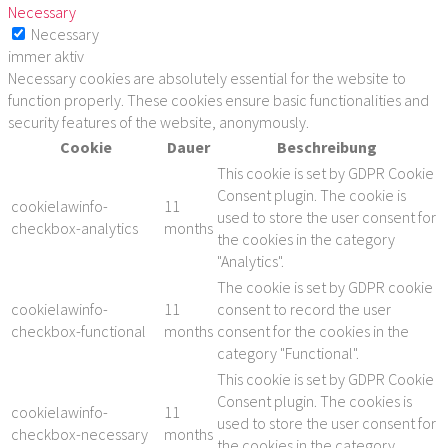
Necessary
Necessary
immer aktiv
Necessary cookies are absolutely essential for the website to
function properly. These cookies ensure basic functionalities and
security features of the website, anonymously.
Cookie
Dauer
Beschreibung
This cookie is set by GDPR Cookie
Consent plugin. The cookie is
cookielawinfo-
11
used to store the user consent for
checkbox-analytics
months
the cookies in the category
"Analytics".
The cookie is set by GDPR cookie
cookielawinfo-
11
consent to record the user
checkbox-functional
months
consent for the cookies in the
category "Functional".
This cookie is set by GDPR Cookie
Consent plugin. The cookies is
cookielawinfo-
11
used to store the user consent for
checkbox-necessary
months
the cookies in the category