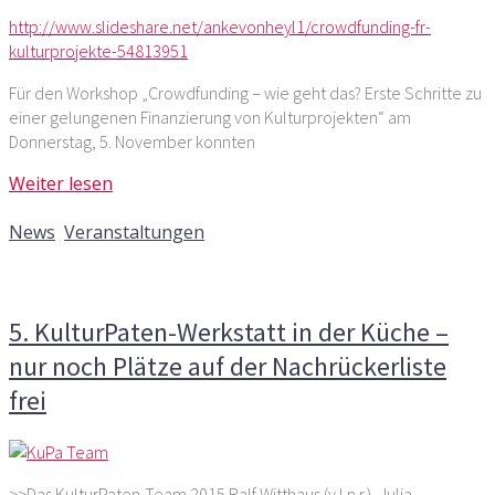
http://www.slideshare.net/ankevonheyl1/crowdfunding-fr-
kulturprojekte-54813951
Für den Workshop „Crowdfunding – wie geht das? Erste Schritte zu
einer gelungenen Finanzierung von Kulturprojekten“ am
Donnerstag, 5. November konnten
Weiter lesen
12. März 2015
News
,
Veranstaltungen
Kommentare deaktiviert
für 5. KulturPaten-Werkstatt in
der Küche – nur noch Plätze auf der Nachrückerliste frei
5. KulturPaten-Werkstatt in der Küche –
nur noch Plätze auf der Nachrückerliste
frei
>>Das KulturPaten-Team 2015 Ralf Witthaus (v.l.n.r.), Julja