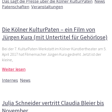
Das sagt die Presse über die Kölner KulturPaten
,
News
,
Patenschaften
,
Veranstaltungen
Kommentare deaktiviert
für Die Kölner KulturPaten – ein
Film von Jürgen Kura (mit Untertitel für Gehörlose)
Die Kölner KulturPaten – ein Film von
Jürgen Kura (mit Untertitel für Gehörlose)
Bei der 7. KulturPaten-Werkstatt im Kölner Künstlertheater am 5.
April 2017 hat Filmemacher Jürgen Kura gedreht. Jetzt ist der
kleine,
Weiter lesen
12. September 2021
Internes
,
News
Kommentare deaktiviert
für Julja Schneider vertritt
Claudia Bleier bis November
Julja Schneider vertritt Claudia Bleier bis
November