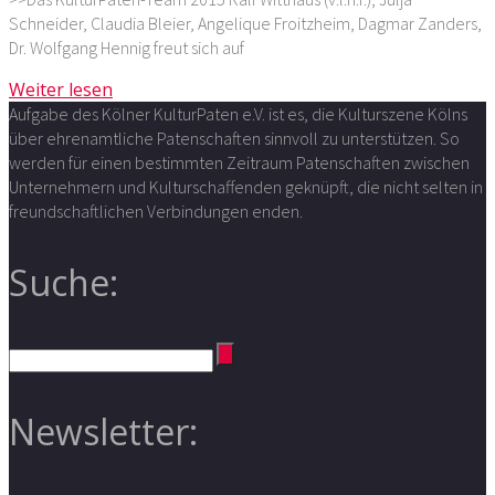
Schneider, Claudia Bleier, Angelique Froitzheim, Dagmar Zanders,
Dr. Wolfgang Hennig freut sich auf
Weiter lesen
Aufgabe des Kölner KulturPaten e.V. ist es, die Kulturszene Kölns
über ehrenamtliche Patenschaften sinnvoll zu unterstützen. So
werden für einen bestimmten Zeitraum Patenschaften zwischen
Unternehmern und Kulturschaffenden geknüpft, die nicht selten in
freundschaftlichen Verbindungen enden.
Suche:
Newsletter: